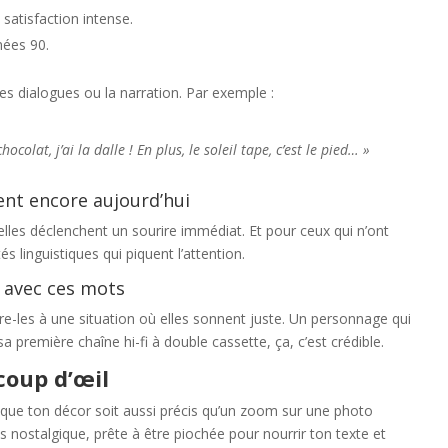
 satisfaction intense.
nées 90.
les dialogues ou la narration. Par exemple :
olat, j’ai la dalle ! En plus, le soleil tape, c’est le pied… »
ent encore aujourd’hui
elles déclenchent un sourire immédiat. Et pour ceux qui n’ont
s linguistiques qui piquent l’attention.
0 avec ces mots
ègre-les à une situation où elles sonnent juste. Un personnage qui
r sa première chaîne hi-fi à double cassette, ça, c’est crédible.
coup d’œil
ut que ton décor soit aussi précis qu’un zoom sur une photo
ls nostalgique, prête à être piochée pour nourrir ton texte et