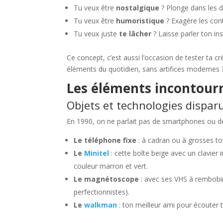
Tu veux être
nostalgique
? Plonge dans les dé
Tu veux être
humoristique
? Exagère les cont
Tu veux juste
te lâcher
? Laisse parler ton inst
Ce concept, c’est aussi l’occasion de tester ta c
éléments du quotidien, sans artifices modernes 
Les éléments incontourn
Objets et technologies dispar
En 1990, on ne parlait pas de smartphones ou de 
Le téléphone fixe
: à cadran ou à grosses t
Le
Minitel
: cette boîte beige avec un clavier 
couleur marron et vert.
Le magnétoscope
: avec ses VHS à rembobin
perfectionnistes).
Le
walkman
: ton meilleur ami pour écouter t