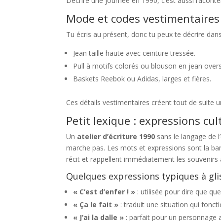
Décrire une journée en 1990, c’est aussi raconte
Mode et codes vestimentaires
Tu écris au présent, donc tu peux te décrire dan
Jean taille haute avec ceinture tressée.
Pull à motifs colorés ou blouson en jean overs
Baskets Reebok ou Adidas, larges et fières.
Ces détails vestimentaires créent tout de suite 
Petit lexique : expressions cu
Un
atelier d’écriture 1990
sans le langage de 
marche pas. Les mots et expressions sont la ban
récit et rappellent immédiatement les souvenirs 
Quelques expressions typiques à gli
« C’est d’enfer ! »
: utilisée pour dire que qu
« Ça le fait »
: traduit une situation qui fonct
« J’ai la dalle »
: parfait pour un personnage 