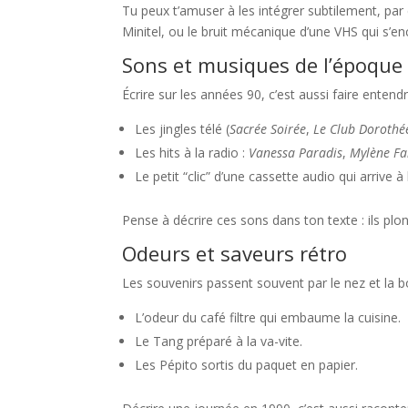
Tu peux t’amuser à les intégrer subtilement, par
Minitel, ou le bruit mécanique d’une VHS qui s’en
Sons et musiques de l’époque
Écrire sur les années 90, c’est aussi faire entend
Les jingles télé (
Sacrée Soirée
,
Le Club Dorothé
Les hits à la radio :
Vanessa Paradis
,
Mylène F
Le petit “clic” d’une cassette audio qui arrive à l
Pense à décrire ces sons dans ton texte : ils pl
Odeurs et saveurs rétro
Les souvenirs passent souvent par le nez et la b
L’odeur du café filtre qui embaume la cuisine.
Le Tang préparé à la va-vite.
Les Pépito sortis du paquet en papier.