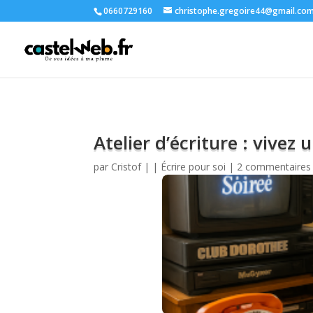
0660729160
christophe.gregoire44@gmail.co
Atelier d’écriture : vivez
par
Cristof
|
|
Écrire pour soi
|
2 commentaires