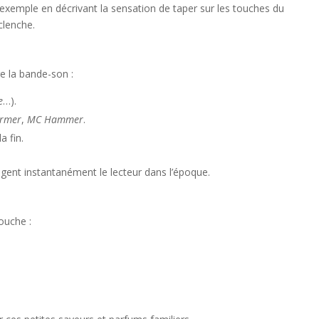
 exemple en décrivant la sensation de taper sur les touches du
clenche.
re la bande-son :
e
…).
armer
,
MC Hammer
.
a fin.
ongent instantanément le lecteur dans l’époque.
ouche :