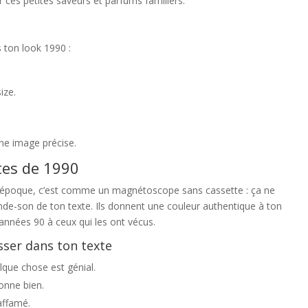
r ces petites saveurs et parfums familiers.
s ton look 1990 :
ize.
une image précise.
ltes de 1990
l’époque, c’est comme un magnétoscope sans cassette : ça ne
de-son de ton texte. Ils donnent une couleur authentique à ton
années 90 à ceux qui les ont vécus.
sser dans ton texte
elque chose est génial.
ionne bien.
affamé.