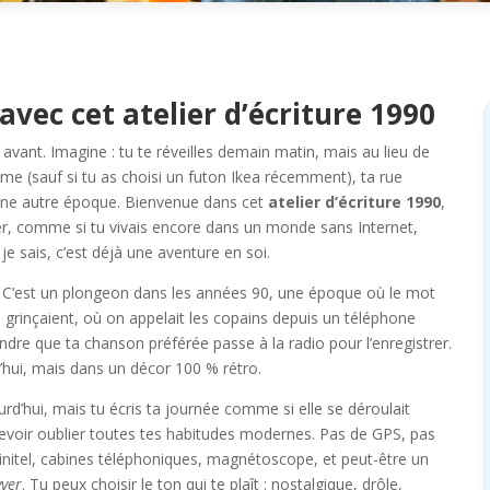
vec cet atelier d’écriture 1990
avant. Imagine : tu te réveilles demain matin, mais au lieu de
même (sauf si tu as choisi un futon Ikea récemment), ta rue
 une autre époque. Bienvenue dans cet
atelier d’écriture 1990
,
er, comme si tu vivais encore dans un monde sans Internet,
e sais, c’est déjà une aventure en soi.
ve. C’est un plongeon dans les années 90, une époque où le mot
o grinçaient, où on appelait les copains depuis un téléphone
ndre que ta chanson préférée passe à la radio pour l’enregistrer.
d’hui, mais dans un décor 100 % rétro.
ourd’hui, mais tu écris ta journée comme si elle se déroulait
voir oublier toutes tes habitudes modernes. Pas de GPS, pas
nitel, cabines téléphoniques, magnétoscope, et peut-être un
ver
. Tu peux choisir le ton qui te plaît : nostalgique, drôle,