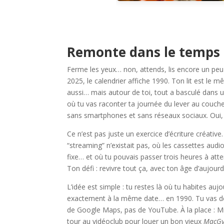
Remonte dans le temps a
Ferme les yeux… non, attends, lis encore un peu 
2025, le calendrier affiche 1990. Ton lit est le 
aussi… mais autour de toi, tout a basculé dans
où tu vas raconter ta journée du lever au couch
sans smartphones et sans réseaux sociaux. Oui, j
Ce n’est pas juste un exercice d’écriture créati
“streaming” n’existait pas, où les cassettes audi
fixe… et où tu pouvais passer trois heures à atte
Ton défi : revivre tout ça, avec ton âge d’aujour
L’idée est simple : tu restes là où tu habites auj
exactement à la même date… en 1990. Tu vas de
de Google Maps, pas de YouTube. À la place : Mi
tour au vidéoclub pour louer un bon vieux
MacGy