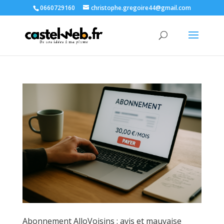
0660729160
christophe.gregoire44@gmail.com
Abonnement AlloVoisins : avis et mauvaise