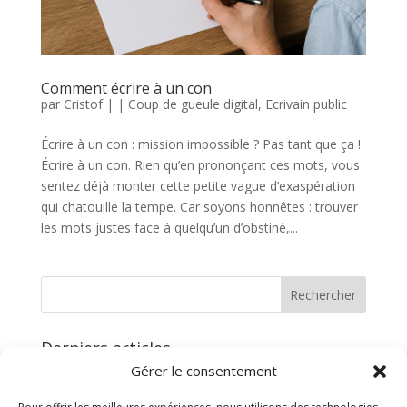
Comment écrire à un con
par
Cristof
|
|
Coup de gueule digital
,
Ecrivain public
Écrire à un con : mission impossible ? Pas tant que ça !
Écrire à un con. Rien qu’en prononçant ces mots, vous
sentez déjà monter cette petite vague d’exaspération
qui chatouille la tempe. Car soyons honnêtes : trouver
les mots justes face à quelqu’un d’obstiné,...
Derniers articles
Gérer le consentement
Atelier d’écriture sur l’ennui : cerveau au repos
Le métier de rêve que j’aurais voulu exercer