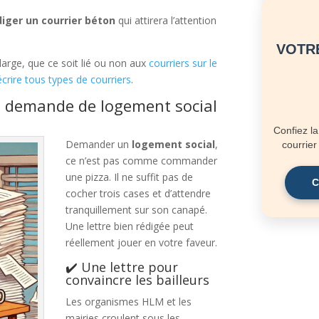
ger un courrier béton
qui attirera l’attention
VOTRE
arge, que ce soit lié ou non aux
courriers sur le
écrire tous types de courriers
.
de demande de logement social
Confiez l
Demander un
logement social
,
courrie
ce n’est pas comme commander
une pizza. Il ne suffit pas de
C
cocher trois cases et d’attendre
tranquillement sur son canapé.
Une lettre bien rédigée peut
réellement jouer en votre faveur.
✔️ Une lettre pour
convaincre les bailleurs
Les organismes HLM et les
mairies croulent sous les