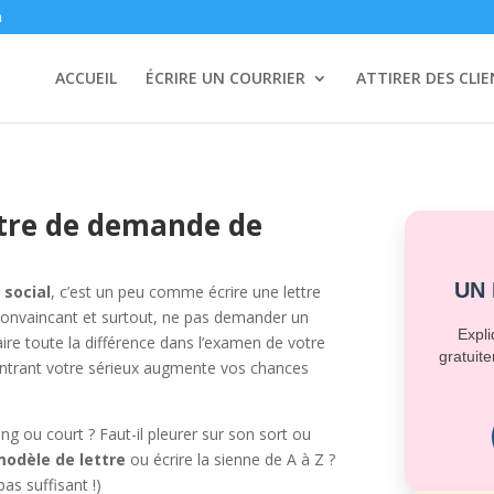
m
ACCUEIL
ÉCRIRE UN COURRIER
ATTIRER DES CLI
tre de demande de
UN
social
, c’est un peu comme écrire une lettre
, convaincant et surtout, ne pas demander un
Expli
faire toute la différence dans l’examen de votre
gratuite
montrant votre sérieux augmente vos chances
ong ou court ? Faut-il pleurer sur son sort ou
 modèle de lettre
ou écrire la sienne de A à Z ?
pas suffisant !)