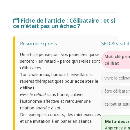
🗂️ Fiche de l’article : Célibataire : et si
ce n’était pas un échec ?
Résumé express
SEO & visibil
Un article pensé pour vos patient·es qui se
Mot-clé prin
sentent « en retard » parce qu’ils/elles sont
célibat
célibataires.
Ton chaleureux, humour bienveillant et
vivre le céliba
repères thérapeutiques pour
accepter le
célibat
,
être célibatai
vivre le célibat
sans honte, cultiver
l’autonomie affective et retrouver une
célibat et est
relation apaisée à soi.
Des exemples concrets, des mini-exercices
et une invitation à en parler en séance.
Méta-descri
Apprenez à
a