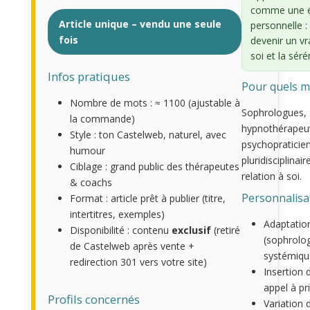
comme une é
Article unique – vendu une seule
personnelle :
fois
devenir un vr
soi et la séré
Infos pratiques
Pour quels m
Nombre de mots : ≈ 1100 (ajustable à
Sophrologues, 
la commande)
hypnothérapeut
Style : ton Castelweb, naturel, avec
psychopraticien
humour
pluridisciplinai
Ciblage : grand public des thérapeutes
relation à soi.
& coachs
Personnalisa
Format : article prêt à publier (titre,
intertitres, exemples)
Adaptation
Disponibilité : contenu
exclusif
(retiré
(sophrolo
de Castelweb après vente +
systémiqu
redirection 301 vers votre site)
Insertion 
appel à pr
Profils concernés
Variation d